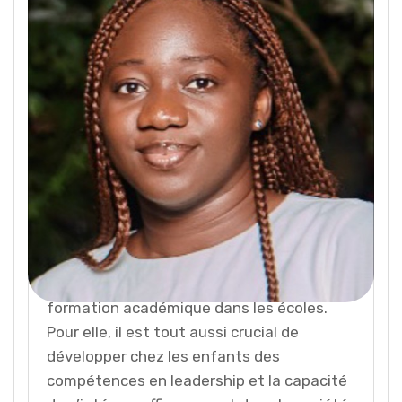
Grâce Amandine KOFFI
Grâce Amandine KOFFI, Ivoirienne
diplômée de l’Université Nangui
Abrogoua
d’Abidjan, est actuellement
professeur de mathématiques au
collège
après avoir suivi une formation à
l’École Normale Supérieure d’Abidjan.
Elle croit fermement que l’éducation des
enfants ne se limite pas à une bonne
formation académique dans les écoles.
Pour elle, il est tout aussi crucial de
développer chez les enfants des
compétences en leadership et la capacité